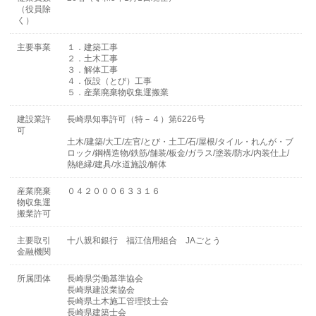
（役員除
く）
主要事業
１．建築工事
２．土木工事
３．解体工事
４．仮設（とび）工事
５．産業廃棄物収集運搬業
建設業許
長崎県知事許可（特－４）第6226号
可
土木/建築/大工/左官/とび・土工/石/屋根/タイル・れんが・ブ
ロック/鋼構造物/鉄筋/舗装/板金/ガラス/塗装/防水/内装仕上/
熱絶縁/建具/水道施設/解体
産業廃棄
０４２０００６３３１６
物収集運
搬業許可
主要取引
十八親和銀行 福江信用組合 JAごとう
金融機関
所属団体
長崎県労働基準協会
長崎県建設業協会
長崎県土木施工管理技士会
長崎県建築士会